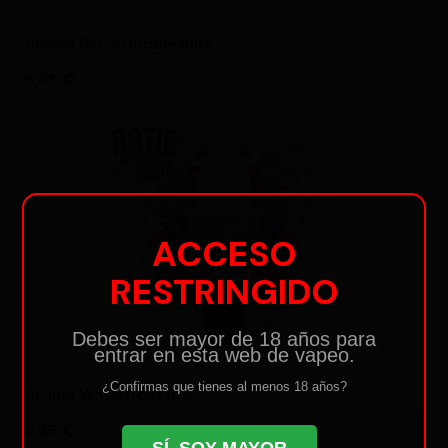
Aroma Berry Bubble Blitz...
Precio
6,35 €
ACCESO
RESTRINGIDO
Debes ser mayor de 18 años para
entrar en esta web de vapeo.
¿Confirmas que tienes al menos 18 años?
Aroma Waterfrost Bull...
Precio
6,35 €