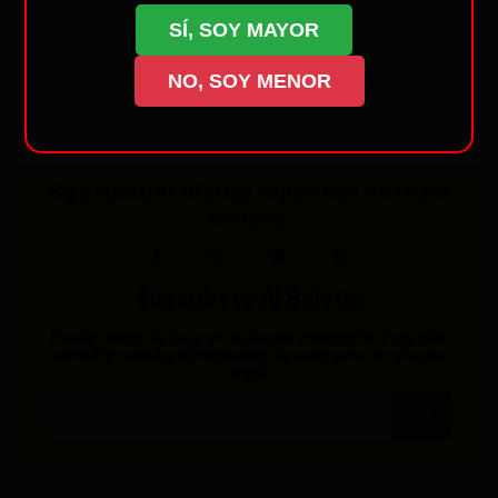
SÍ, SOY MAYOR
NO, SOY MENOR

Volver arriba
Siga nuestras ofertas especiales de redes
sociales:
Suscríbete Al Boletín
Puede darse de baja en cualquier momento. Para ello,
consulte nuestra información de contacto en el aviso
legal.