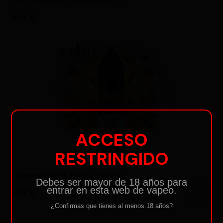
Tiki Taka 10ml - Summit Nic...
Precio
6,15 €
ACCESO
RESTRINGIDO
Bahama Mama 10ml - Summit...
Debes ser mayor de 18 años para
entrar en esta web de vapeo.
Precio
6,15 €
¿Confirmas que tienes al menos 18 años?