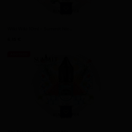
Wiki Wiki 10ml - Summit Nic...
Precio
6,15 €
AGOTADO