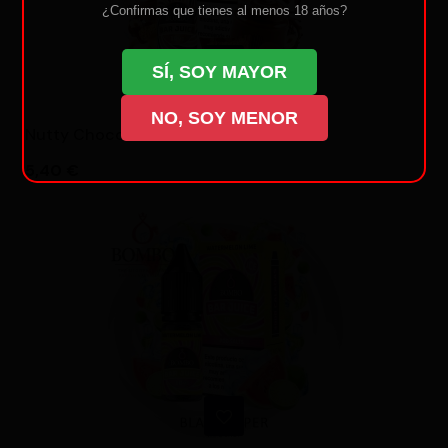
¿Confirmas que tienes al menos 18 años?
SÍ, SOY MAYOR
NO, SOY MENOR
Nutty Chocolate 10ml -...
Precio
5,40 €