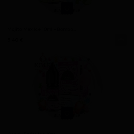
Mojito Max Ice 10ml - Bombo...
Precio
5,40 €