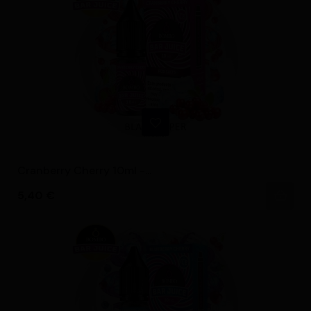
Cranberry Cherry 10ml -...
Precio
5,40 €