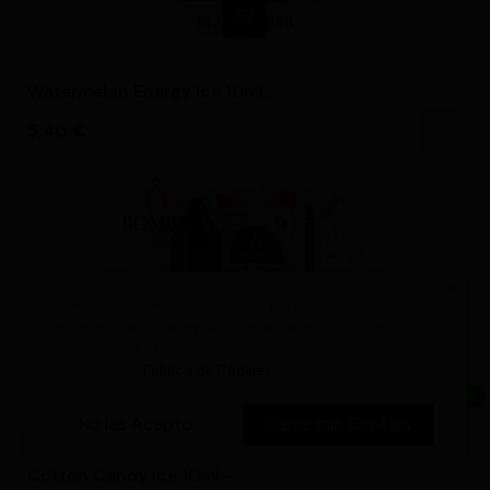
Watermelon Energy Ice 10ml...
Precio
5,40 €
Utilizamos cookies de terceros para mejorar tu
experiencia de navegación, analizar el tráfico del sitio,
personalizar el contenido y los anuncios. Más
información.
Politica de Cookies
Atención al Cliente
No las Acepto
Dame mis Cookies
0
Cotton Candy Ice 10ml -...