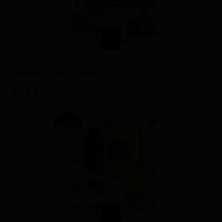
Blueberry Cherry 10ml -...
Precio
5,40 €