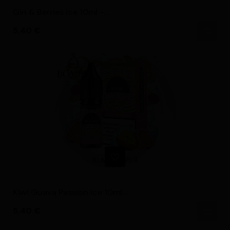
Gin & Berries Ice 10ml -...
Precio
5,40 €
Kiwi Guava Passion Ice 10ml...
Precio
5,40 €