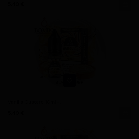
Precio
5,40 €
Vanilla Custard 10ml -...
Precio
5,40 €