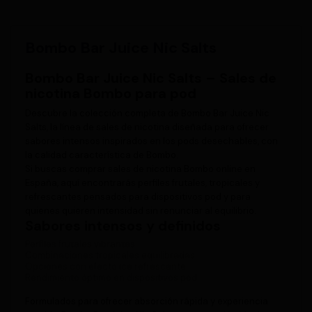
Bombo Bar Juice Nic Salts
Bombo Bar Juice Nic Salts – Sales de
nicotina Bombo para pod
Descubre la colección completa de
Bombo Bar Juice Nic
Salts
, la línea de sales de nicotina diseñada para ofrecer
sabores intensos inspirados en los pods desechables, con
la calidad característica de Bombo.
Si buscas comprar sales de nicotina Bombo online en
España, aquí encontrarás perfiles frutales, tropicales y
refrescantes pensados para dispositivos pod y para
quienes quieren intensidad sin renunciar al equilibrio.
Sabores intensos y definidos
Perfiles frutales vibrantes
Combinaciones tropicales equilibradas
Opciones con efecto ice refrescante
Rendimiento óptimo en dispositivos pod
Formulados para ofrecer absorción rápida y experiencia