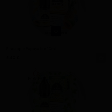
Pineapple Papaya Ice 10ml -...
Precio
5,40 €