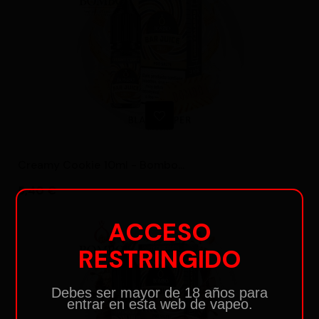
Creamy Cookie 10ml - Bombo...
Precio
5,40 €
ACCESO
RESTRINGIDO
Debes ser mayor de 18 años para
entrar en esta web de vapeo.