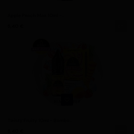
Apple Peach Max 10ml -...
Precio
5,40 €
Twisty Fruity 10ml - Bombo...
Precio
5,40 €