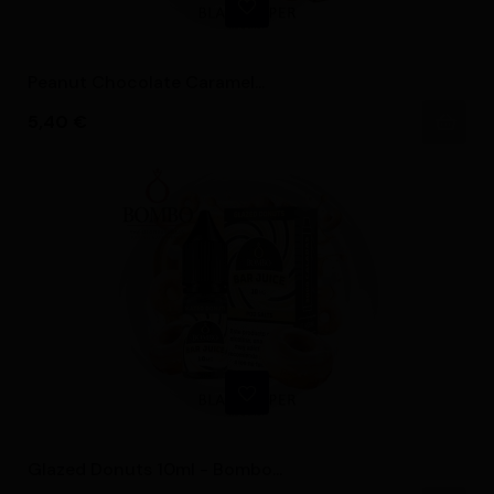
Peanut Chocolate Caramel...
Precio
5,40 €
Glazed Donuts 10ml - Bombo...