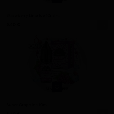
Strawberry Lime Ice 10ml -...
Precio
5,40 €
Super Grape Ice 10ml -...
Precio
5,40 €