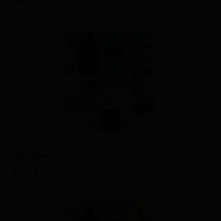
Ultra Blueberry Ice 10ml -...
Precio
5,40 €