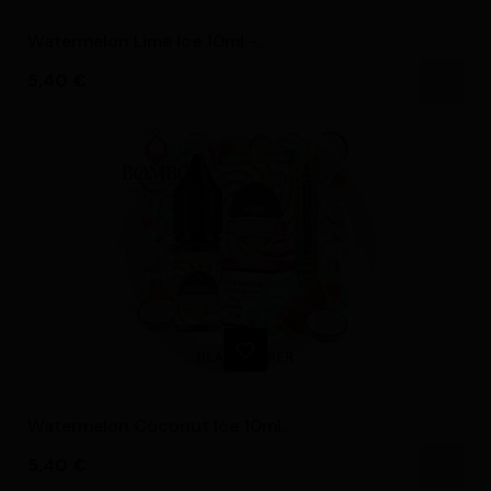
Watermelon Lime Ice 10ml -...
Precio
5,40 €
Watermelon Coconut Ice 10ml...
Precio
5,40 €