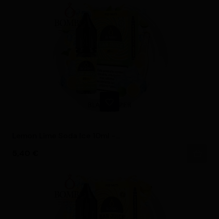
Lemon Lime Soda Ice 10ml -...
Precio
5,40 €