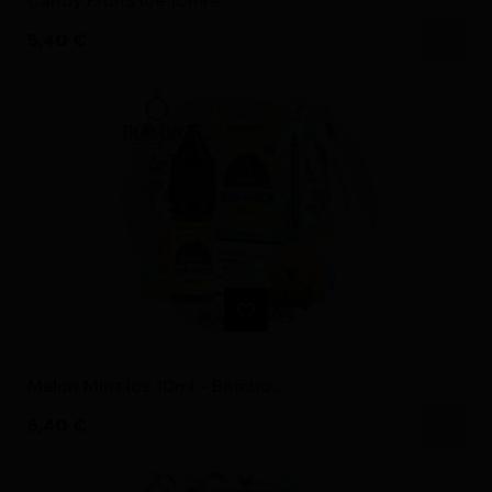
Candy Fruits Ice 10ml -...
Precio
5,40 €
Melon Mint Ice 10ml - Bombo...
Precio
5,40 €