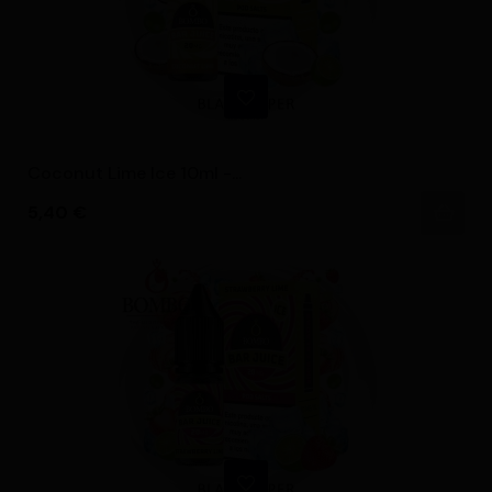
Coconut Lime Ice 10ml -...
Precio
5,40 €