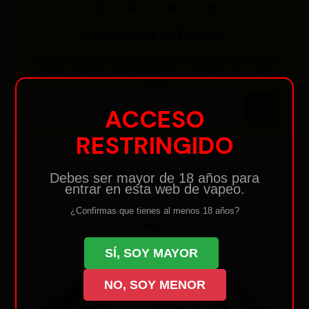
Suscríbete Al Boletín
Puede darse de baja en cualquier momento. Para ello,
consulte nuestra información de contacto en el aviso
legal.
ACCESO
RESTRINGIDO
Debes ser mayor de 18 años para
Estamos Físicamente en El Viso del Alcor (Sevilla)
entrar en esta web de vapeo.
¿Confirmas que tienes al menos 18 años?
Tu Tienda Online de
VAPEO
en España
SÍ, SOY MAYOR
NO, SOY MENOR