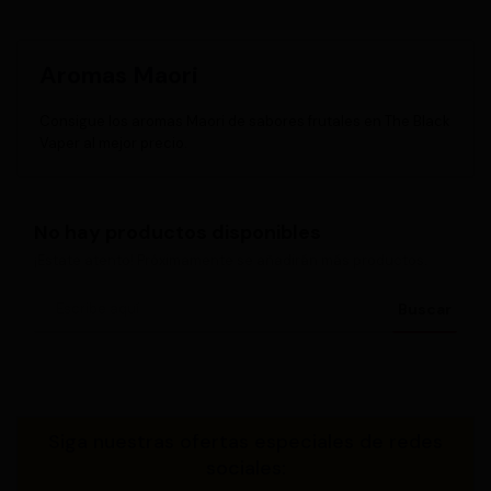
Aromas Maori
Consigue los aromas Maori de sabores frutales en The Black
Vaper al mejor precio.
No hay productos disponibles
¡Estate atento! Próximamente se añadirán más productos.
Buscar
Siga nuestras ofertas especiales de redes
sociales: